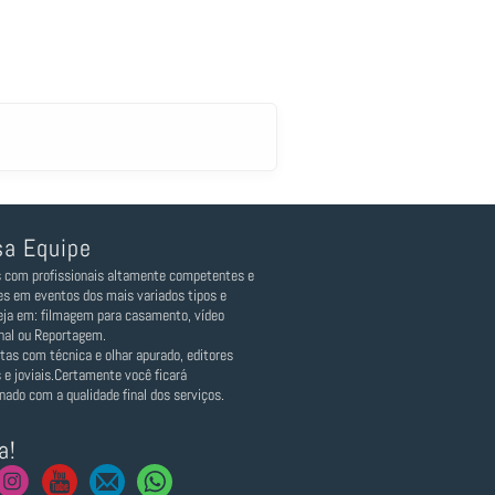
a Equipe
com profissionais altamente competentes e
es em eventos dos mais variados tipos e
Seja em: filmagem para casamento, vídeo
onal ou Reportagem.
stas com técnica e olhar apurado, editores
 e joviais.Certamente você ficará
nado com a qualidade final dos serviços.
a!