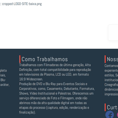
t: cropped-LOGO-SITE-baixa.png
Como Trabalhamos
Noss
Trabalhamos com Filmadoras de última geração, Alta
Contamos 
Definição, com total compatibilidade para reprodução
pleta
experient
em televisores de Plasma, LCD ou LED, em formato
iais,
estilos, 
16:9 Widescreen.
 Blu-
instituci
Produção de DVD e Blu-Ray para Eventos Sociais e
aráter,
Cinegrafi
Corporativos, como, Casamento, Debutante, Formatura,
dinâmicos
Shows, Vídeo Institucional e Palestras. Oferecemos um
impressio
serviço diferenciado de Foto e Filmagem, onde não
abrimos mão da alta qualidade digital em todas as
Curt
etapas do processo (captura, edição, renderização e
finalização).