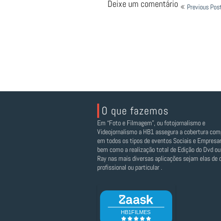
Navegação
Deixe um comentário
Previous Pos
de
Post
O que fazemos
Em “Foto e Filmagem”, ou fotojornalismo e
Videojornalismo a HB1 assegura a cobertura com
em todos os tipos de eventos Sociais e Empresar
bem como a realização total de Edição do Dvd ou
Ray nas mais diversas aplicações sejam elas de c
profissional ou particular .