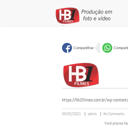
Skip
to
content
cropped-LOGO-SITE-
https://hb1filmes.com.br/wp-conten
05/02/2021
admin
No Comments
Você precisa fa